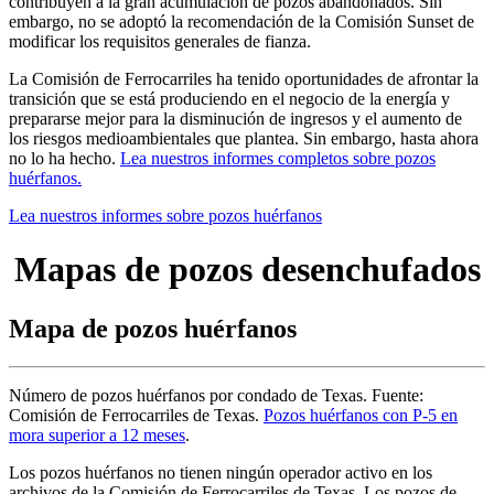
contribuyen a la gran acumulación de pozos abandonados. Sin
embargo, no se adoptó la recomendación de la Comisión Sunset de
modificar los requisitos generales de fianza.
La Comisión de Ferrocarriles ha tenido oportunidades de afrontar la
transición que se está produciendo en el negocio de la energía y
prepararse mejor para la disminución de ingresos y el aumento de
los riesgos medioambientales que plantea. Sin embargo, hasta ahora
no lo ha hecho.
Lea nuestros informes completos sobre pozos
huérfanos.
Lea nuestros informes sobre pozos huérfanos
Mapas de pozos desenchufados
Mapa
de
pozos
huérfanos
Número
de
pozos
huérfanos
por
condado
de
Texas.
Fuente:
Comisión
de
Ferrocarriles
de
Texas.
Pozos
huérfanos
con
P-5
en
mora
superior
a
12
meses
.
Los
pozos
huérfanos
no
tienen
ningún
operador
activo
en
los
archivos
de
la
Comisión
de
Ferrocarriles
de
Texas.
Los
pozos
de