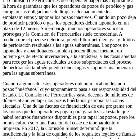
La Comisión de Ferrocarriles desempeña el papel más importante a
la hora de garantizar que los operadores de pozos de petróleo y gas
cumplan sus obligaciones de limpiar adecuadamente los
emplazamientos y taponar los pozos inactivos. Cuando un pozo deja
de producir petróleo o gas, los operadores deben taponarlo en un
plazo de 12 meses. Sin embargo, muchos operadores solicitan
prórrogas y la Comisión de Ferrocarriles suele concederlas. A
medida que el pozo se deteriora, puede filtrar petróleo, gas y fluidos
de perforación residuales a las aguas subterráneas. Los pozos no
taponados y abandonados también pueden liberar metano, un
potente gas de efecto invernadero, a la atmósfera, y las fosas abiertas
para recoger las aguas residuales u otros subproductos del proceso
de perforación también pueden tener fugas y suponer una amenaza
para las aguas subterráneas.
Cuando algunos de estos operadores quiebran, acaban dejando
pozos "huérfanos" cuyo taponamiento pasa a ser responsabilidad del
Estado. La Comisión de Ferrocarriles gasta decenas de millones de
dólares al año en tapar los pozos huérfanos y limpiar las zonas
afectadas. Una de las fuentes de financiación de este programa son
los bonos que los operadores pagan para garantizar al estado que
habrá recursos financieros disponibles para tapar los pozos, pero los
bonos cubren solo una fracción del coste de taponamiento y
limpieza. En 2017, la Comisión Sunset determinó que la
insuficiencia y la falta de equidad de los requisitos legales de fianzas